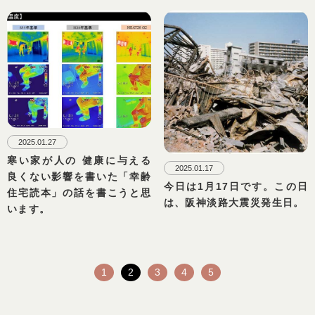
2025.01.27
寒い家が人の 健康に与える
2025.01.17
良くない影響を書いた「幸齢
今日は1月17日です。この日
住宅読本」の話を書こうと思
は、阪神淡路大震災発生日。
います。
1
2
3
4
5