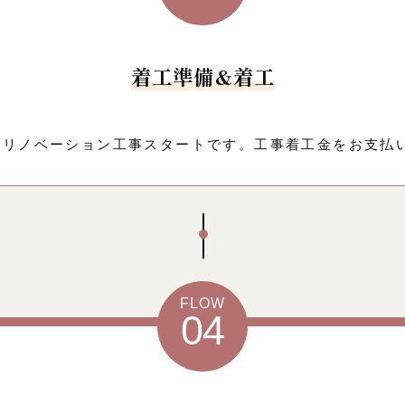
着工準備&着工
、リノベーション工事スタートです。工事着工金をお支払
Scroll
FLOW
04