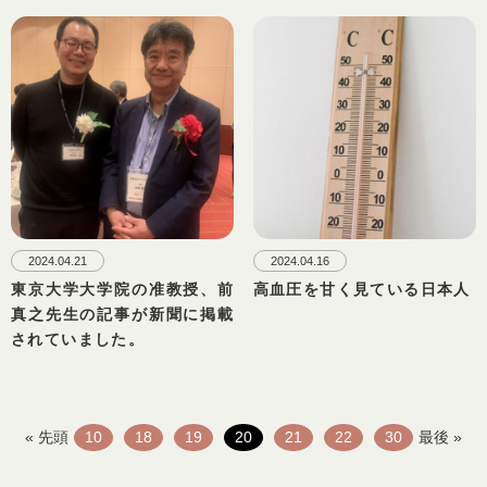
2024.04.21
2024.04.16
東京大学大学院の准教授、前
高血圧を甘く見ている日本人
真之先生の記事が新聞に掲載
されていました。
« 先頭
10
18
19
20
21
22
30
最後 »